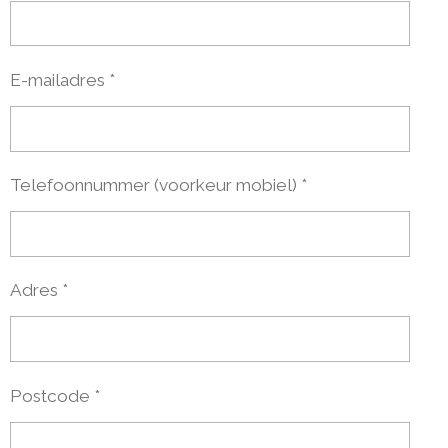
O
E
R
K
S
A
T
M
E-mailadres *
Telefoonnummer (voorkeur mobiel) *
Adres *
Postcode *