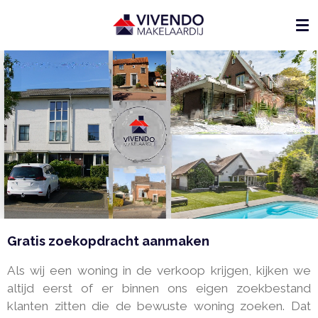
Ga
direct
naar
de
hoofdinhoud
Gratis zoekopdracht aanmaken
Als wij een woning in de verkoop krijgen, kijken we
altijd eerst of er binnen ons eigen zoekbestand
klanten zitten die de bewuste woning zoeken. Dat