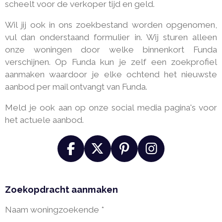
scheelt voor de verkoper tijd en geld.
Wil jij ook in ons zoekbestand worden opgenomen,
vul dan onderstaand formulier in. Wij sturen alleen
onze woningen door welke binnenkort Funda
verschijnen. Op Funda kun je zelf een zoekprofiel
aanmaken waardoor je elke ochtend het nieuwste
aanbod per mail ontvangt van Funda.
Meld je ook aan op onze social media pagina's voor
het actuele aanbod.
F
X
P
I
A
I
N
C
N
S
Zoekopdracht aanmaken
E
T
T
B
E
A
Naam woningzoekende *
O
R
G