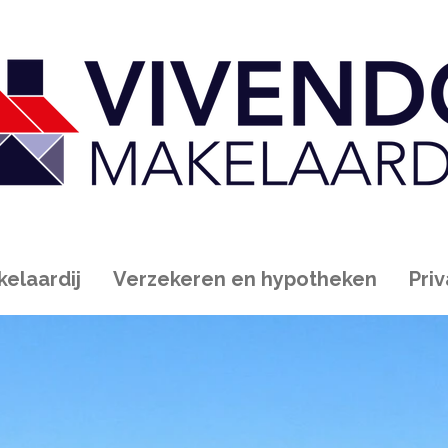
elaardij
Verzekeren en hypotheken
Pri